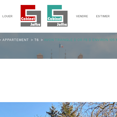
LOUER
VENDRE
ESTIMER
Voir les
0
annonces
APPARTEMENT
T6
AVON TRIANGLE D OR F6 D ENVIRON 105
uer
Estimer
1
LOCALISATION
BUDGET
nnée
6 Pièces