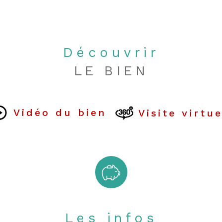
Quote Part 
plan de sau
Découvrir
statut du s
LE BIEN
Vidéo du bien
Visite virtue
Les infos