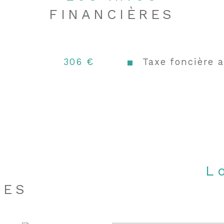
FINANCIÈRES
306 €
Taxe foncière 
s
UES