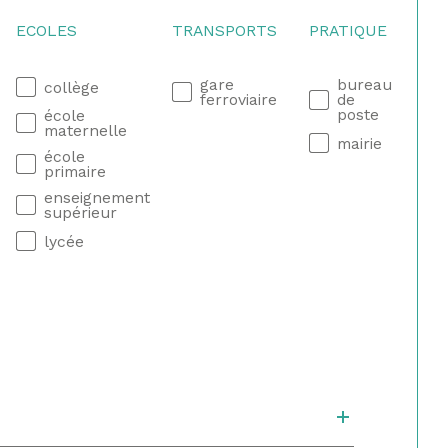
ECOLES
TRANSPORTS
PRATIQUE
gare
bureau
collège
ferroviaire
de
poste
école
maternelle
mairie
école
primaire
enseignement
supérieur
lycée