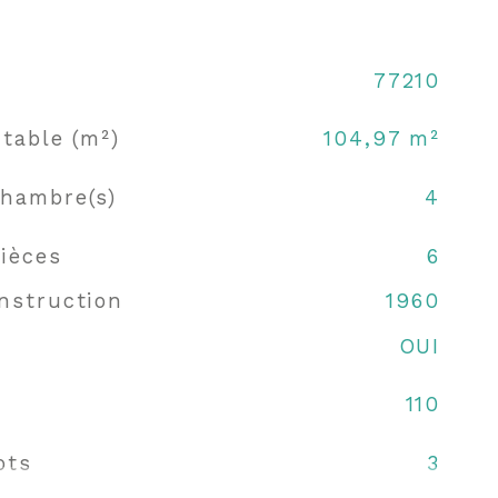
77210
table (m²)
104,97 m²
hambre(s)
4
ièces
6
nstruction
1960
OUI
110
ots
3