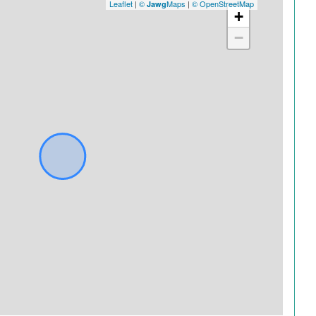
Leaflet
|
©
Maps
|
© OpenStreetMap
Jawg
+
−