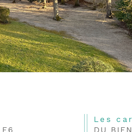
Les ca
 F6
DU BIE