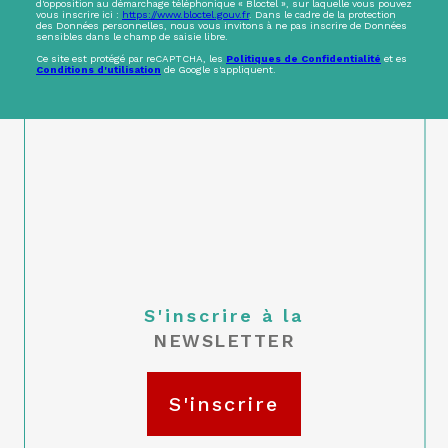
d'opposition au démarchage téléphonique « Bloctel », sur laquelle vous pouvez
vous inscrire ici :
https://www.bloctel.gouv.fr
. Dans le cadre de la protection
des Données personnelles, nous vous invitons à ne pas inscrire de Données
sensibles dans le champ de saisie libre.
Ce site est protégé par reCAPTCHA, les
Politiques de Confidentialité
et es
Conditions d'utilisation
de Google s'appliquent.
S'inscrire à la
NEWSLETTER
S'inscrire