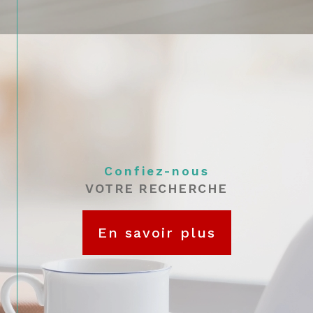
argumentée
Que vaut votre bien aujourd'hui ? Quel
est le
prix au m² à Fontainebleau
, à Avon
ou dans les communes voisines ?
Nos
estimations immobilières à
Fontainebleau
reposent sur une parfaite
connaissance du secteur, une veille
permanente du marché et des outils
Confiez-nous
d’analyse précis.
VOTRE RECHERCHE
Nous prenons en compte :
En savoir plus
Le type de bien (maison,
appartement, garage, terrain…)
Son état, son emplacement, ses
caractéristiques
Les
prix au mètre carré
observés