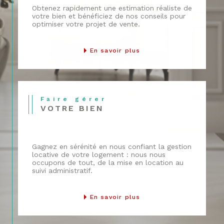
confiance.
Obtenez rapidement une estimation réaliste de
votre bien et bénéficiez de nos conseils pour
Côté propriétaires, nous prenons en
optimiser votre projet de vente.
charge la
gestion complète
de votre
bien :
En savoir plus
Sélection des locataires
Rédaction des baux
Suivi administratif et financier
Entretien et gestion des éventuels
Faire gérer
VOTRE BIEN
litiges
Nous intervenons sur un secteur large,
de
Fontainebleau à Vulaines-sur-Seine,
Gagnez en sérénité en nous confiant la gestion
locative de votre logement : nous nous
Thomery, Héricy, Bourron-Marlotte,
occupons de tout, de la mise en location au
Grez-sur-Loing
, et bien au-delà.
suivi administratif.
Une estimation
En savoir plus
immobilière fiable et