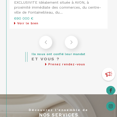
personnalisée
, avec des supports
Idéalement située à AVON, à proximité immédiate
modernes
des commerces, de Fontainebleau, du parc du
La diffusion de vos
annonces
château et de la...
735 000 €
immobilières à Fontainebleau
sur des
Voir le bien
plateformes ciblées
Un accompagnement humain, à
chaque étape de la transaction
Grâce à notre positionnement de
Ils nous ont confié leur mandat
proximité, nous connaissons les
ET VOUS ?
Prenez rendez-vous
spécificités des
quartiers de
Fontainebleau, Avon, Samois-sur-Seine
ou encore
Bois-le-Roi
. Nous vous
aidons à faire le bon choix, au bon prix,
au bon moment.
Louer ou faire gérer son
Découvrez l'ensemble de
NOS SERVICES