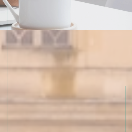
dans le quartier
Les attentes du marché et les délais
moyens de vente
Notre appartenance de longue date à la
FNAIM
et notre rôle actif dans la
profession (Pierre Malteste est
administrateur de la Chambre FNAIM de
Seine-et-Marne) sont également un
gage de sérieux.
Une agence proche de
vous, pour aller loin !
Chez
Cabinet Joffre Immobilier
, chaque
projet compte. Nous ne travaillons pas à
la chaîne, mais avec attention, respect et