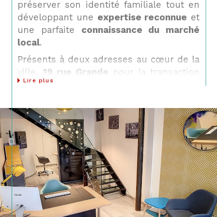
préserver son identité familiale tout en
développant une
expertise reconnue
et
une parfaite
connaissance du marché
local
.
Présents à deux adresses au cœur de la
ville,
19 rue Grande
pour la transaction
Lire plus
et
118 rue Grande
pour la gestion et la
location, nous proposons un
accompagnement complet
, fondé sur
l’écoute, la rigueur et la transparence.
Achat, vente, location, gestion ou
estimation immobilière, chaque projet
est traité avec le même niveau
d’engagement et de soin.
Acheter ou vendre avec