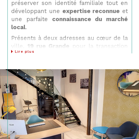
préserver son identité familiale tout en
développant une
expertise reconnue
et
une parfaite
connaissance du marché
local
.
Présents à deux adresses au cœur de la
ville,
19 rue Grande
pour la transaction
Lire plus
et
118 rue Grande
pour la gestion et la
location, nous proposons un
accompagnement complet
, fondé sur
l’écoute, la rigueur et la transparence.
Achat, vente, location, gestion ou
estimation immobilière, chaque projet
est traité avec le même niveau
d’engagement et de soin.
Acheter ou vendre avec