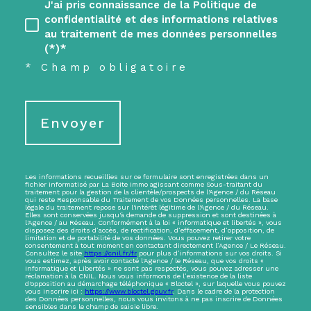
J'ai pris connaissance de la Politique de
confidentialité et des informations relatives
au traitement de mes données personnelles
(*)*
* Champ obligatoire
Envoyer
Les informations recueillies sur ce formulaire sont enregistrées dans un
fichier informatisé par La Boite Immo agissant comme Sous-traitant du
traitement pour la gestion de la clientèle/prospects de l'Agence / du Réseau
qui reste Responsable du Traitement de vos Données personnelles. La base
légale du traitement repose sur l'intérêt légitime de l'Agence / du Réseau.
Elles sont conservées jusqu'à demande de suppression et sont destinées à
l'Agence / au Réseau. Conformément à la loi « informatique et libertés », vous
disposez des droits d’accès, de rectification, d’effacement, d’opposition, de
limitation et de portabilité de vos données. Vous pouvez retirer votre
consentement à tout moment en contactant directement l’Agence / Le Réseau.
Consultez le site
https://cnil.fr/fr
pour plus d’informations sur vos droits. Si
vous estimez, après avoir contacté l'Agence / le Réseau, que vos droits «
Informatique et Libertés » ne sont pas respectés, vous pouvez adresser une
réclamation à la CNIL. Nous vous informons de l’existence de la liste
d'opposition au démarchage téléphonique « Bloctel », sur laquelle vous pouvez
vous inscrire ici :
https://www.bloctel.gouv.fr
. Dans le cadre de la protection
des Données personnelles, nous vous invitons à ne pas inscrire de Données
sensibles dans le champ de saisie libre.