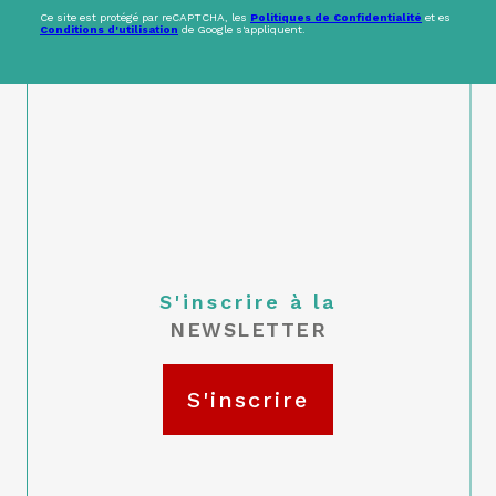
Ce site est protégé par reCAPTCHA, les
Politiques de Confidentialité
et es
Conditions d'utilisation
de Google s'appliquent.
S'inscrire à la
NEWSLETTER
S'inscrire