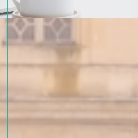
dans le quartier
Les attentes du marché et les délais
moyens de vente
Notre appartenance de longue date à la
FNAIM
et notre rôle actif dans la
profession (Pierre Malteste est
administrateur de la Chambre FNAIM de
Seine-et-Marne) sont également un
gage de sérieux.
Une agence proche de
vous, pour aller loin !
Chez
Cabinet Joffre Immobilier
, chaque
projet compte. Nous ne travaillons pas à
la chaîne, mais avec attention, respect et