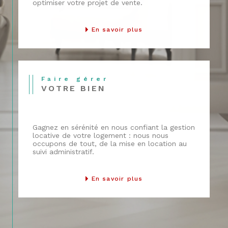
confiance.
optimiser votre projet de vente.
Côté propriétaires, nous prenons en
En savoir plus
charge la
gestion complète
de votre
bien :
Sélection des locataires
Rédaction des baux
Faire gérer
VOTRE BIEN
Suivi administratif et financier
Entretien et gestion des éventuels
litiges
Gagnez en sérénité en nous confiant la gestion
Nous intervenons sur un secteur large,
locative de votre logement : nous nous
occupons de tout, de la mise en location au
de
Fontainebleau à Vulaines-sur-Seine,
suivi administratif.
Thomery, Héricy, Bourron-Marlotte,
Grez-sur-Loing
, et bien au-delà.
En savoir plus
Une estimation
immobilière fiable et