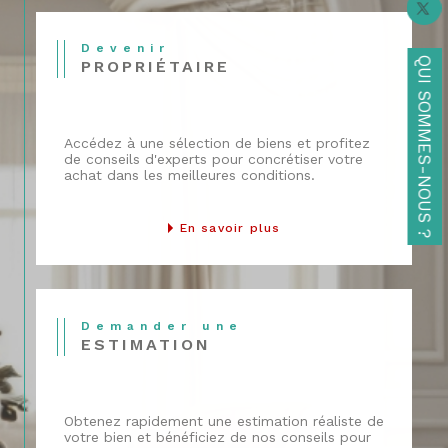
bien en toute confiance
Le
Cabinet Joffre Immobilier
, c’est aussi
Devenir
QUI SOMMES-NOUS ?
PROPRIÉTAIRE
un service de
location et de gestion
locative
reconnu pour sa fiabilité et sa
disponibilité. Que vous soyez
locataire à
Accédez à une sélection de biens et profitez
la recherche d’un bien
ou
propriétaire
de conseils d'experts pour concrétiser votre
achat dans les meilleures conditions.
bailleur
, notre équipe simplifie vos
démarches avec sérieux et
transparence.
En savoir plus
Côté locataires, nous proposons une
sélection régulièrement mise à jour de
biens à louer à Fontainebleau
et dans
Demander une
les environs :
appartements T2 ou T3
,
ESTIMATION
studios
,
maisons à louer
,
garages
,
duplex
, etc. Chaque dossier est étudié
avec soin pour garantir une relation de
Obtenez rapidement une estimation réaliste de
votre bien et bénéficiez de nos conseils pour