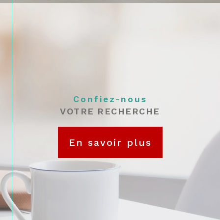
argumentée
Que vaut votre bien aujourd'hui ? Quel
est le
prix au m² à Fontainebleau
, à Avon
ou dans les communes voisines ?
Nos
estimations immobilières à
Fontainebleau
reposent sur une parfaite
Confiez-nous
connaissance du secteur, une veille
VOTRE RECHERCHE
permanente du marché et des outils
d’analyse précis.
En savoir plus
Nous prenons en compte :
Le type de bien (maison,
appartement, garage, terrain…)
Son état, son emplacement, ses
caractéristiques
Les
prix au mètre carré
observés