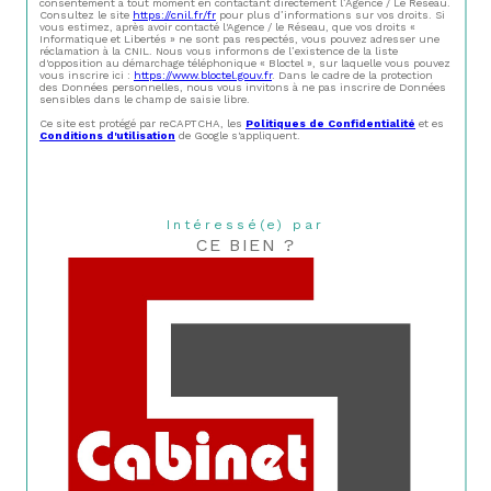
consentement à tout moment en contactant directement l’Agence / Le Réseau.
Consultez le site
https://cnil.fr/fr
pour plus d’informations sur vos droits. Si
vous estimez, après avoir contacté l'Agence / le Réseau, que vos droits «
Informatique et Libertés » ne sont pas respectés, vous pouvez adresser une
réclamation à la CNIL. Nous vous informons de l’existence de la liste
d'opposition au démarchage téléphonique « Bloctel », sur laquelle vous pouvez
vous inscrire ici :
https://www.bloctel.gouv.fr
. Dans le cadre de la protection
des Données personnelles, nous vous invitons à ne pas inscrire de Données
sensibles dans le champ de saisie libre.
Ce site est protégé par reCAPTCHA, les
Politiques de Confidentialité
et es
Conditions d'utilisation
de Google s'appliquent.
Intéressé(e) par
CE BIEN ?