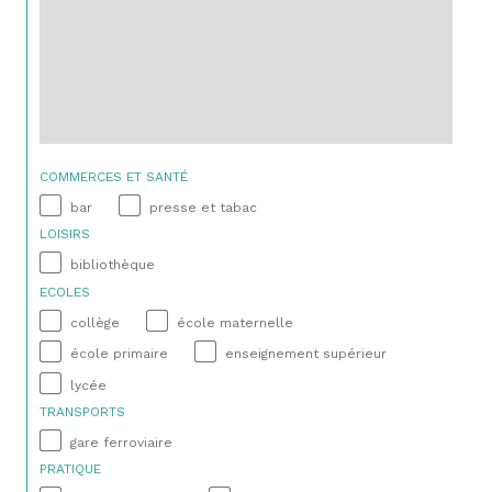
COMMERCES ET SANTÉ
bar
presse et tabac
LOISIRS
bibliothèque
ECOLES
collège
école maternelle
école primaire
enseignement supérieur
lycée
TRANSPORTS
gare ferroviaire
PRATIQUE