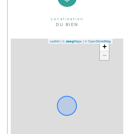
Localisation
DU BIEN
Leaflet
|
©
Maps
|
© OpenStreetMap
Jawg
+
−