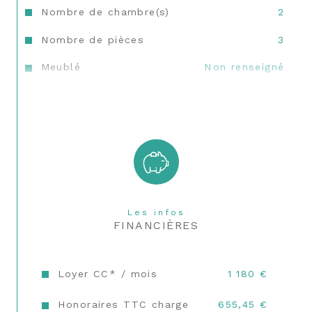
Nombre de chambre(s)
2
Nombre de pièces
3
Meublé
Non renseigné
Etage
1
Ascenseur
OUI
Nb de salle d'eau
1
Cuisine
Séparée
Type de cuisine
SEMI-EQUIPEE
Les infos
FINANCIÈRES
Mode de chauffage
Gaz de ville
Type de chauffage
Radiateur
Loyer CC* / mois
1 180 €
Format de chauffage
Central
Honoraires TTC charge
655,45 €
Balcon
OUI