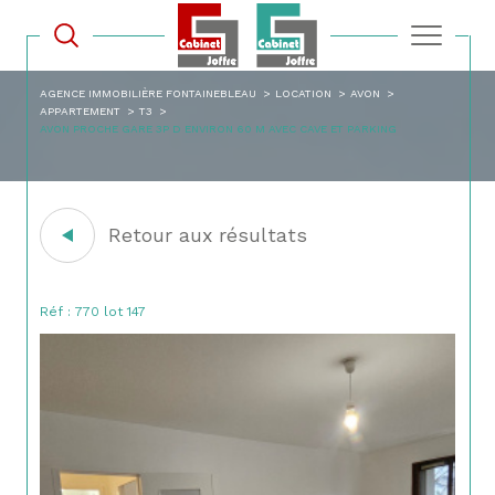
AGENCE IMMOBILIÈRE FONTAINEBLEAU
LOCATION
AVON
APPARTEMENT
T3
AVON PROCHE GARE 3P D ENVIRON 60 M AVEC CAVE ET PARKING
Retour aux résultats
Réf : 770 lot 147