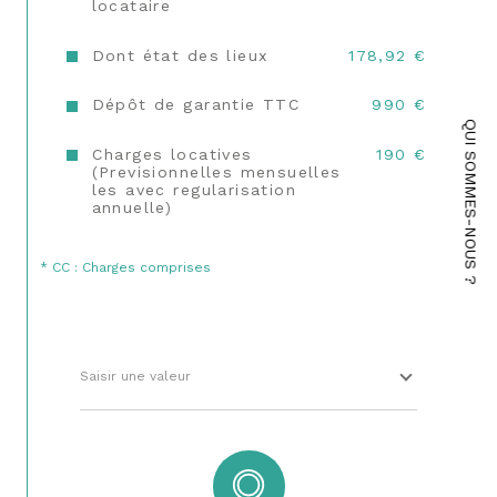
locataire
Terrasse
NON
Dont état des lieux
178,92 €
Cave
OUI
Dépôt de garantie TTC
990 €
Exposition
Sud-Ouest
QUI SOMMES-NOUS ?
Charges locatives
190 €
(Previsionnelles mensuelles
Année de construction
1980
les avec regularisation
Copropriété
OUI
annuelle)
* CC : Charges comprises
Saisir une valeur