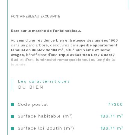
FONTAINEBLEAU EXCUSIVITE
Rare sur le marché de Fontainebleau. 
Au sein d’une résidence bien entretenue des années 1960 
dans un parc arboré, découvrez ce 
superbe appartement 
familial en duplex de 183 m²
, situé aux 
2ème et 3ème 
étages
, bénéficiant d’une 
triple exposition Est / Ouest / 
Sud
 et d’une 
luminosité remarquable tout au long de la 
journée
.
Les caractéristiques
DU BIEN
Au 3ème étage, véritable niveau de réception
 : entrée 
accueillante, grande cuisine aménagée et équipée, séjour 
baigné de lumière de 48 m² ouvrant sur la terrasse et une 
Code postal
77300
loggia, chambre parentale de 24,62 m² avec sa salle d’eau, 
WC séparés, nombreux rangements.
Surface habitable (m²)
183,71 m²
Point fort exceptionnel : une terrasse plein Sud de 158 m²
, 
véritable prolongement du séjour, offrant une 
vue dégagée
Surface loi Boutin (m²)
183,71 m²
et un cadre de vie rare.