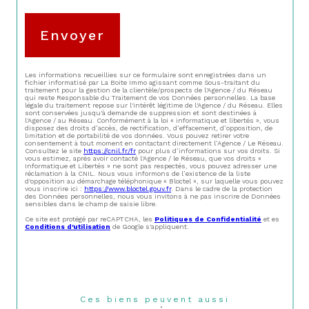
Envoyer
Les informations recueillies sur ce formulaire sont enregistrées dans un
fichier informatisé par La Boite Immo agissant comme Sous-traitant du
traitement pour la gestion de la clientèle/prospects de l'Agence / du Réseau
qui reste Responsable du Traitement de vos Données personnelles. La base
légale du traitement repose sur l'intérêt légitime de l'Agence / du Réseau. Elles
sont conservées jusqu'à demande de suppression et sont destinées à
l'Agence / au Réseau. Conformément à la loi « informatique et libertés », vous
disposez des droits d’accès, de rectification, d’effacement, d’opposition, de
limitation et de portabilité de vos données. Vous pouvez retirer votre
consentement à tout moment en contactant directement l’Agence / Le Réseau.
Consultez le site
https://cnil.fr/fr
pour plus d’informations sur vos droits. Si
vous estimez, après avoir contacté l'Agence / le Réseau, que vos droits «
Informatique et Libertés » ne sont pas respectés, vous pouvez adresser une
réclamation à la CNIL. Nous vous informons de l’existence de la liste
d'opposition au démarchage téléphonique « Bloctel », sur laquelle vous pouvez
vous inscrire ici :
https://www.bloctel.gouv.fr
. Dans le cadre de la protection
des Données personnelles, nous vous invitons à ne pas inscrire de Données
sensibles dans le champ de saisie libre.
Ce site est protégé par reCAPTCHA, les
Politiques de Confidentialité
et es
Conditions d'utilisation
de Google s'appliquent.
Ces biens peuvent aussi